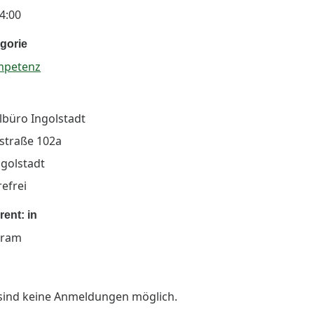
14:00
gorie
mpetenz
lbüro Ingolstadt
gstraße 102a
ngolstadt
refrei
ent: in
dram
 sind keine Anmeldungen möglich.