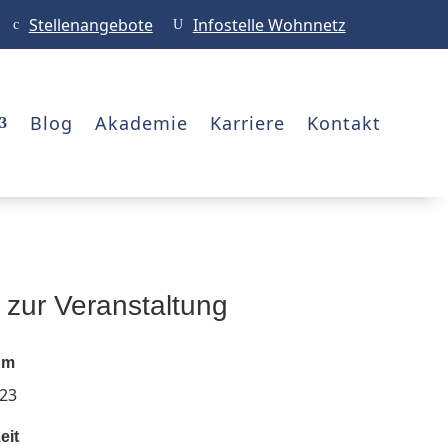
Stellenangebote
Infostelle Wohnnetz
c
U
Blog
Akademie
Karriere
Kontakt
s zur Veranstaltung
um
023
eit