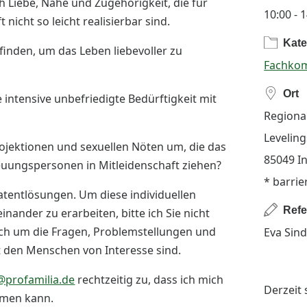
 Liebe, Nähe und Zugehörigkeit, die für
10:00 - 
icht so leicht realisierbar sind.
Kate
finden, um das Leben liebevoller zu
Fachko
Ort
intensive unbefriedigte Bedürftigkeit mit
Regiona
Levelin
ojektionen und sexuellen Nöten um, die das
85049 I
reuungspersonen in Mitleidenschaft ziehen?
* barrie
Patentlösungen. Um diese individuellen
Refer
inander zu erarbeiten, bitte ich Sie nicht
ch um die Fragen, Problemstellungen und
Eva Sin
 mit den Menschen von Interesse sind.
@profamilia.de
rechtzeitig zu, dass ich mich
Derzeit
mmen kann.