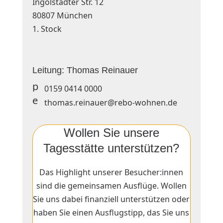
Ingolstädter Str. 12
80807 München
1. Stock
Leitung: Thomas Reinauer
p
0159 0414 0000
h
e
thomas.reinauer@rebo-wohnen.de
o
m
n
ai
e
l
Wollen Sie unsere
ic
ic
o
Tagesstätte unterstützen?
o
n
n
Das Highlight unserer Besucher:innen
sind die gemeinsamen Ausflüge. Wollen
Sie uns dabei finanziell unterstützen oder
haben Sie einen Ausflugstipp, das Sie uns